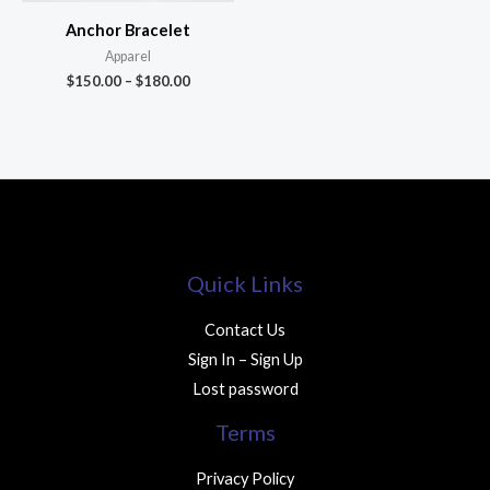
Anchor Bracelet
Apparel
$
150.00
–
$
180.00
Quick Links
Contact Us
Sign In – Sign Up
Lost password
Terms
Privacy Policy